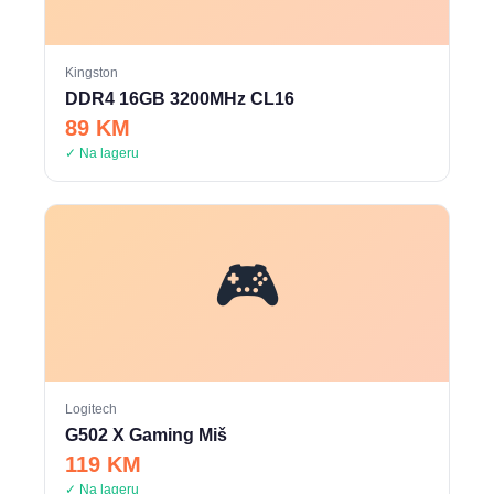
Kingston
DDR4 16GB 3200MHz CL16
89 KM
✓ Na lageru
🎮
Logitech
G502 X Gaming Miš
119 KM
✓ Na lageru