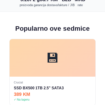
proizvoda
garancija
dostava
fakture / JIB
rate
Popularno ove sedmice
💾
Crucial
SSD BX500 1TB 2.5" SATA3
389 KM
✓ Na lageru