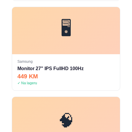
🖥️
Samsung
Monitor 27" IPS FullHD 100Hz
449 KM
✓ Na lageru
🧠