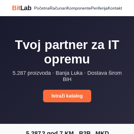
Bit
Lab
Početna
Računari
Komponente
Periferija
Kontakt
Tvoj partner za IT
opremu
5.287 proizvoda · Banja Luka · Dostava širom
BiH
Istraži katalog
5.287
2 god.
7 KM
B2B
MKD